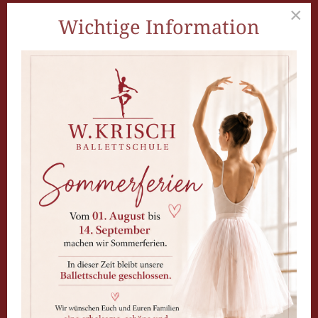
Unser Unterricht bietet interessierten Schüler mit
×
entsprechender körperlicher Eignung auch die
Wichtige Information
Möglichkeit, sich auf eine Aufnahmeprüfung für
einen tänzerischen oder künstlerischen Beruf
vorzubereiten. Ob Hobby oder Profession – Ballett-
und Tanzunterricht hinterlässt immer positive
Spuren im Leben!
Sichern Sie sich jetzt eine
Gratis Probestunde
Wir werden uns direkt mit Ihnen
in Verbindung setzen und die