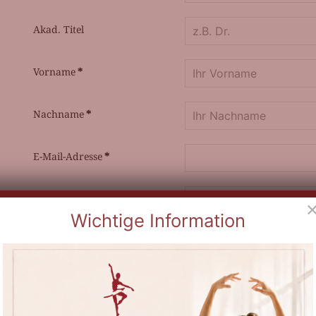
Akad. Titel
Vorname
*
Nachname
*
E-Mail-Adresse
*
Straße / Hsnr.
Wichtige Information
Adresszusatz
Postleitzahl