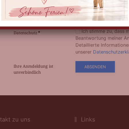
folgende(n) Kurs(e):
Ich stimme zu, dass 
Datenschutz
*
Beantwortung meiner An
Detaillierte Informatio
unserer
Datenschutzerkl
Ihre Anmdeldung ist
ABSENDEN
unverbindlich
akt zu uns
Links