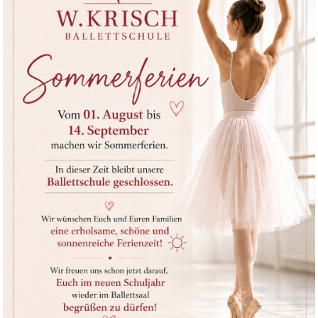
Wohnort
Telefonnummer (mobil)
*
Wie sind Sie auf uns
aufmerksam geworden?
Für wen ist die Anmeldung?
*
Geburtsdatum des Schülers
*
.
Weitere Kinder und/oder
Bemerkungen
Ich interessiere mich für